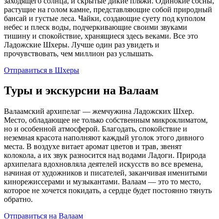
заходящего солнца, и скрытые дикие пляжи. Одинокие сосны,
растущие на голом камне, представляющие собой природный
бансай и густые леса. Чайки, создающие суету под куполом
небес и плеск воды, подчеркивающие своими звуками
тишину и спокойствие, хранящиеся здесь веками. Все это
Ладожские Шхеры. Лучше один раз увидеть и
прочувствовать, чем миллион раз услышать.
Отправиться в Шхеры
Туры и экскурсии на Валаам
Валаамский архипелаг — жемчужина Ладожских Шхер.
Место, обладающее не только собственным микроклиматом,
но и особенной атмосферой. Благодать, спокойствие и
неземная красота наполняют каждый уголок этого дивного
места. В воздухе витает аромат цветов и трав, звенят
колокола, а их звук разносится над водами Ладоги. Природа
архипелага вдохновляла деятелей искусств во все времена,
начиная от художников и писателей, заканчивая именитыми
кинорежиссерами и музыкантами. Валаам — это то место,
которое не хочется покидать, а сердце будет постоянно тянуть
обратно.
Отправиться на Валаам