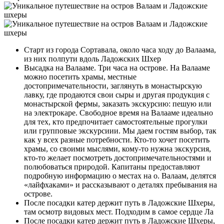
Старт из города Сортавала, около часа ходу до Валаама,
из них полпути вдоль Ладожских Шхер
Высадка на Валааме. Три часа на острове. На Валааме
можно посетить храмы, местные
достопримечательности, заглянуть в монастырскую
лавку, где продаются свои сыры и другая продукция с
монастырской фермы, заказать экскурсию: пешую или
на электрокаре. Свободное время на Валааме идеально
для тех, кто предпочитает самостоятельные прогулки
или групповые экскурсиии. Мы даем гостям выбор, так
как у всех разные потребности. Кто-то хочет посетить
храмы, со своими мыслями, кому-то нужна экскурсия,
кто-то желает посмотреть достопримечательностями и
полюбоваться природой. Капитаны предоставляют
подробную информацию о местах на о. Валаам, делятся
«лайфхаками» и рассказывают о деталях пребывания на
острове.
После посадки катер держит путь в Ладожские Шхеры,
там осмотр видовых мест. Подходим в самое сердце Ла
После посадки катер держит путь в Ладожские Шхеры,