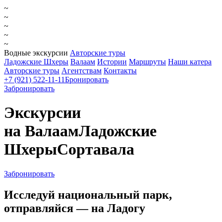
~
~
~
~
~
Водные экскурсии
Авторские туры
Ладожские Шхеры
Валаам
Истории
Маршруты
Наши катера
Авторские туры
Агентствам
Контакты
+7 (921) 522-11-11
Бронировать
Забронировать
Экскурсии
на Валаам
Ладожские
Шхеры
Сортавала
Забронировать
Исследуй национальный парк,
отправляйся — на Ладогу